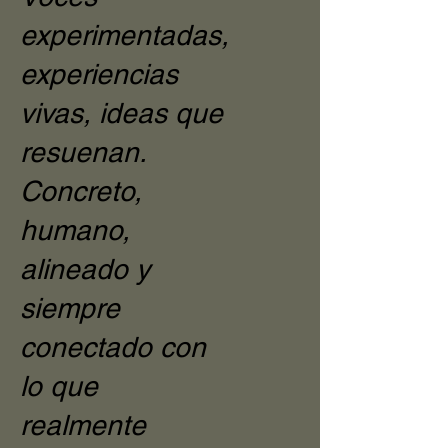
experimentadas,
experiencias
vivas, ideas que
resuenan.
Concreto,
humano,
alineado y
siempre
conectado con
lo que
realmente