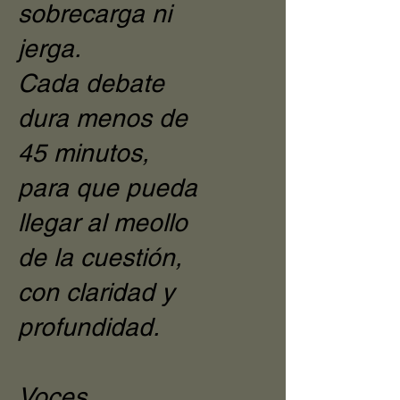
sobrecarga ni
jerga.
Cada debate
dura menos de
45 minutos,
para que pueda
llegar al meollo
de la cuestión,
con claridad y
profundidad.
Voces