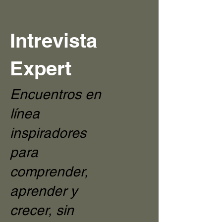
Intrevista
Expert
Encuentros en
línea
inspiradores
para
comprender,
aprender y
crecer, sin