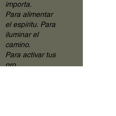
importa.
Para alimentar
el espíritu. Para
iluminar el
camino.
Para activar tus
pro
Próximamente
nuevas entradas
Explora otras categorías en este