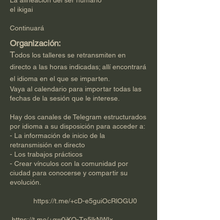
La alineación del ser humano
el ikigai
Continuará
Organización:
T
odos los talleres se retransmiten en
directo a las horas indicadas; allí encontrará
el idioma en el que se imparten.
Vaya al calendario para importar todas las
fechas de la sesión que le interese.
Hay dos canales de Telegram estructurados
por idioma a su disposición para acceder a:
- La información de inicio de la
retransmisión en directo
- Los trabajos prácticos
- Crear vínculos con la comunidad por
ciudad para conocerse y compartir su
evolución.
https://t.me/+cD-e5guiOcRlOGU0
​​
https://t.me/+gw0iKQ-Tp5lkNWIx