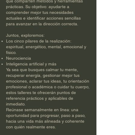
que comparten métodos y herramientas
prácticas. Su objetivo: ayudarte a
comprender mejor tus necesidades
actuales e identificar acciones sencillas
para avanzar en la dirección correcta.
Juntos, exploremos:
Los cinco pilares de la realización:
espiritual, energético, mental, emocional y
físico.
Neurociencia
Inteligencia artificial y más
Ya sea que busques calmar tu mente,
recuperar energía, gestionar mejor tus
emociones, aclarar tus ideas, tu orientación
profesional o académica o cuidar tu cuerpo,
estos talleres te ofrecerán puntos de
referencia prácticos y aplicables de
inmediato.
Reúnase semanalmente en línea: una
oportunidad para progresar, paso a paso,
hacia una vida más alineada y coherente
con quién realmente eres.