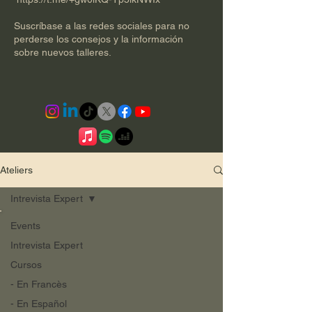
Suscríbase a las redes sociales para no
perderse los consejos y la información
sobre nuevos talleres.​​​​​​​
Ateliers
Intrevista Expert
Events
Intrevista Expert
Cursos
- En Francès
- En Español