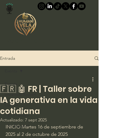
Vela humana™
Entrada
Events
Events
🇫🇷 🤖 FR | Taller sobre
Intrevista Expert
IA generativa en la vida
Cursos
cotidiana
- En Francès
Actualizado:
7 sept 2025
- En Español
INICIO Martes 16 de septiembre de 
2025 al 2 de octubre de 2025