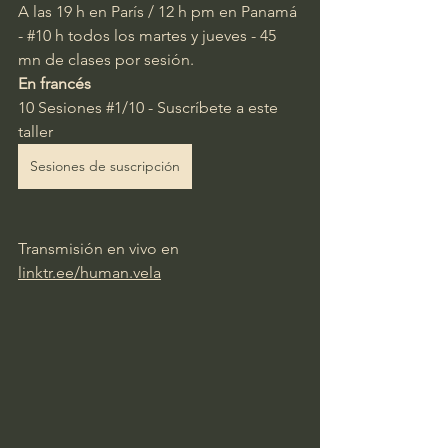
A las 19 h 
en París / 12 h pm en Panamá 
-
#10
h todos los martes y jueves -
45 
mn de clases por sesión.
En francés
10 Sesiones 
#1
/10 - Suscríbete a este 
taller
Sesiones de suscripción
Transmisión en vivo en
linktr.ee/human.vela