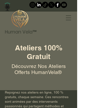
Human Vela™
Ateliers 100%
Gratuit
Découvrez Nos Ateliers
Offerts HumanVela® ​
Rejoignez nos ateliers en ligne, 100 %
gratuits, chaque semaine. Ces rencontres
sont animées par des intervenants
passionnés qui partagent méthodes et