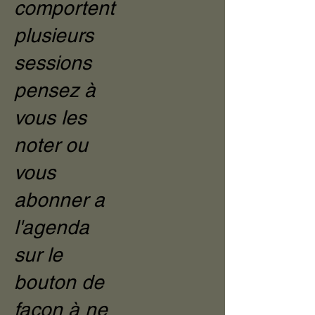
comportent
plusieurs
sessions
pensez à
vous les
noter ou
vous
abonner a
l'agenda
sur le
bouton de
façon à ne