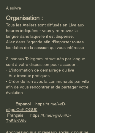
​A suivre
Organisation :
Tous les Ateliers sont diffusés en Live aux
heures indiquées - vous y retrouvez la
langue dans laquelle il est dispensé.
Allez dans l'agenda afin d'importer toutes
les dates de la session qui vous intéresse.
2 canaux Telegram structurés par langue
sont à votre disposition pour accéder :
- L'information de démarrage du live
- Aux travaux pratiques
- Créer du lien avec la communauté par ville
afin de vous rencontrer et de partager votre
évolution.
Espanol
https://t.me/+cD-
e5guiOcRlOGU0
Français
https://t.me/+gw0iKQ-
Tp5lkNWIx
Abonnez-vous aux réseaux sociaux pour ne