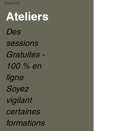
Español
Ateliers
Des
sessions
Gratuites -
100 % en
ligne
Soyez
vigilant
certaines
formations