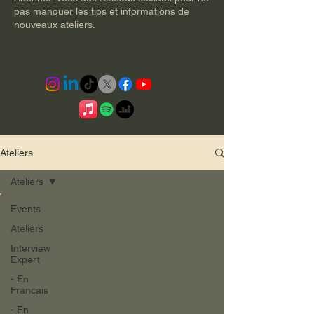
pas manquer les tips et informations de
nouveaux ateliers.
Ateliers
Ateliers
Events
Ateliers
Interview
Expert
- En
Francais
- En