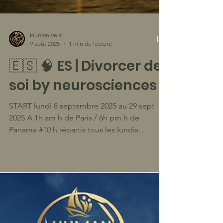
Human Vela
9 août 2025
1 min de lecture
🇪🇸 🧠 ES | Divorcer de
soi by neurosciences
START lundi 8 septembre 2025 au 29 sept
2025 A 1h am h de Paris / 6h pm h de
Panama #10 h répartis tous les lundis
mercredis et vendredis 45 mn de cours par
session. En Espagnol